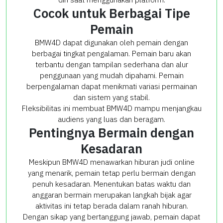
Cocok untuk Berbagai Tipe
Pemain
BMW4D dapat digunakan oleh pemain dengan
berbagai tingkat pengalaman. Pemain baru akan
terbantu dengan tampilan sederhana dan alur
penggunaan yang mudah dipahami. Pemain
berpengalaman dapat menikmati variasi permainan
dan sistem yang stabil.
Fleksibilitas ini membuat BMW4D mampu menjangkau
audiens yang luas dan beragam.
Pentingnya Bermain dengan
Kesadaran
Meskipun BMW4D menawarkan hiburan judi online
yang menarik, pemain tetap perlu bermain dengan
penuh kesadaran. Menentukan batas waktu dan
anggaran bermain merupakan langkah bijak agar
aktivitas ini tetap berada dalam ranah hiburan.
Dengan sikap yang bertanggung jawab, pemain dapat