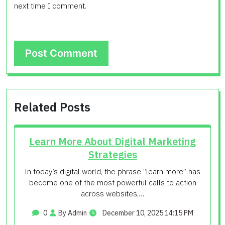
next time I comment.
Related Posts
Learn More About Digital Marketing
Strategies
In today’s digital world, the phrase “learn more” has
become one of the most powerful calls to action
across websites,…
0
By Admin
December 10, 2025 14:15 PM