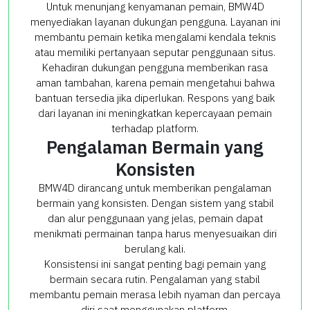
Untuk menunjang kenyamanan pemain, BMW4D
menyediakan layanan dukungan pengguna. Layanan ini
membantu pemain ketika mengalami kendala teknis
atau memiliki pertanyaan seputar penggunaan situs.
Kehadiran dukungan pengguna memberikan rasa
aman tambahan, karena pemain mengetahui bahwa
bantuan tersedia jika diperlukan. Respons yang baik
dari layanan ini meningkatkan kepercayaan pemain
terhadap platform.
Pengalaman Bermain yang
Konsisten
BMW4D dirancang untuk memberikan pengalaman
bermain yang konsisten. Dengan sistem yang stabil
dan alur penggunaan yang jelas, pemain dapat
menikmati permainan tanpa harus menyesuaikan diri
berulang kali.
Konsistensi ini sangat penting bagi pemain yang
bermain secara rutin. Pengalaman yang stabil
membantu pemain merasa lebih nyaman dan percaya
diri saat menggunakan platform.