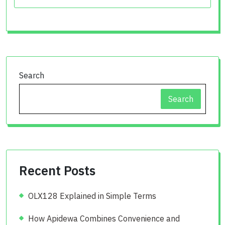
Search
Search
Recent Posts
OLX128 Explained in Simple Terms
How Apidewa Combines Convenience and