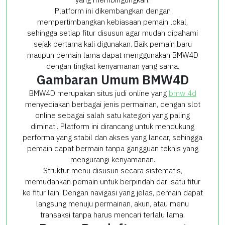
Platform ini dikembangkan dengan
mempertimbangkan kebiasaan pemain lokal,
sehingga setiap fitur disusun agar mudah dipahami
sejak pertama kali digunakan. Baik pemain baru
maupun pemain lama dapat menggunakan BMW4D
dengan tingkat kenyamanan yang sama.
Gambaran Umum BMW4D
BMW4D merupakan situs judi online yang
bmw 4d
menyediakan berbagai jenis permainan, dengan slot
online sebagai salah satu kategori yang paling
diminati. Platform ini dirancang untuk mendukung
performa yang stabil dan akses yang lancar, sehingga
pemain dapat bermain tanpa gangguan teknis yang
mengurangi kenyamanan.
Struktur menu disusun secara sistematis,
memudahkan pemain untuk berpindah dari satu fitur
ke fitur lain. Dengan navigasi yang jelas, pemain dapat
langsung menuju permainan, akun, atau menu
transaksi tanpa harus mencari terlalu lama.