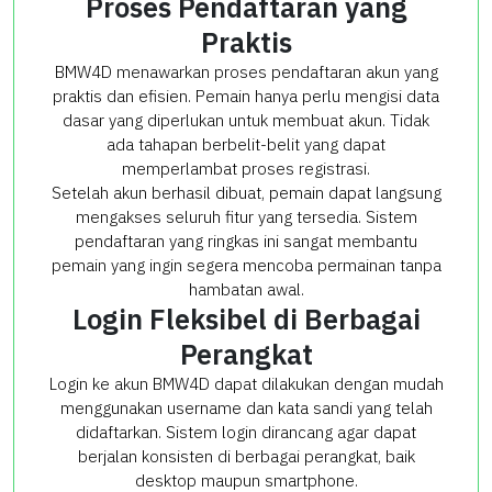
Proses Pendaftaran yang
Praktis
BMW4D menawarkan proses pendaftaran akun yang
praktis dan efisien. Pemain hanya perlu mengisi data
dasar yang diperlukan untuk membuat akun. Tidak
ada tahapan berbelit-belit yang dapat
memperlambat proses registrasi.
Setelah akun berhasil dibuat, pemain dapat langsung
mengakses seluruh fitur yang tersedia. Sistem
pendaftaran yang ringkas ini sangat membantu
pemain yang ingin segera mencoba permainan tanpa
hambatan awal.
Login Fleksibel di Berbagai
Perangkat
Login ke akun BMW4D dapat dilakukan dengan mudah
menggunakan username dan kata sandi yang telah
didaftarkan. Sistem login dirancang agar dapat
berjalan konsisten di berbagai perangkat, baik
desktop maupun smartphone.