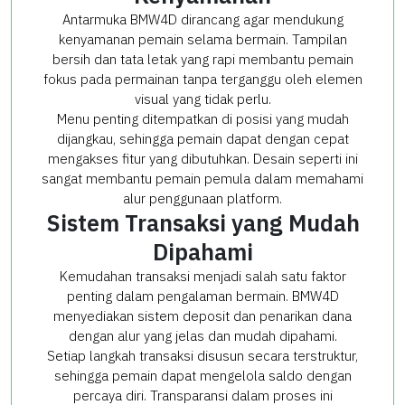
Antarmuka BMW4D dirancang agar mendukung
kenyamanan pemain selama bermain. Tampilan
bersih dan tata letak yang rapi membantu pemain
fokus pada permainan tanpa terganggu oleh elemen
visual yang tidak perlu.
Menu penting ditempatkan di posisi yang mudah
dijangkau, sehingga pemain dapat dengan cepat
mengakses fitur yang dibutuhkan. Desain seperti ini
sangat membantu pemain pemula dalam memahami
alur penggunaan platform.
Sistem Transaksi yang Mudah
Dipahami
Kemudahan transaksi menjadi salah satu faktor
penting dalam pengalaman bermain. BMW4D
menyediakan sistem deposit dan penarikan dana
dengan alur yang jelas dan mudah dipahami.
Setiap langkah transaksi disusun secara terstruktur,
sehingga pemain dapat mengelola saldo dengan
percaya diri. Transparansi dalam proses ini