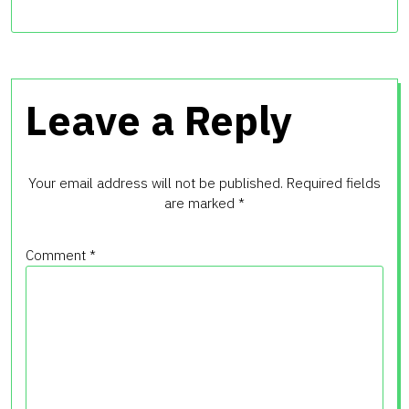
Leave a Reply
Your email address will not be published.
Required fields
are marked
*
Comment
*