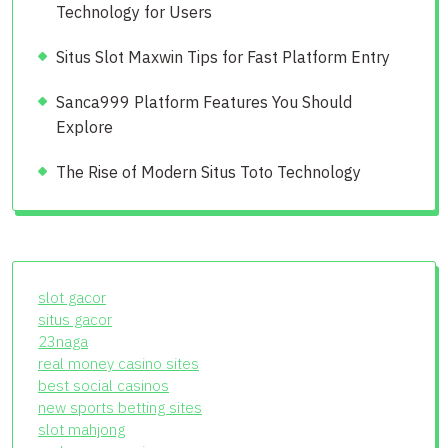
Technology for Users
Situs Slot Maxwin Tips for Fast Platform Entry
Sanca999 Platform Features You Should
Explore
The Rise of Modern Situs Toto Technology
slot gacor
situs gacor
23naga
real money casino sites
best social casinos
new sports betting sites
slot mahjong